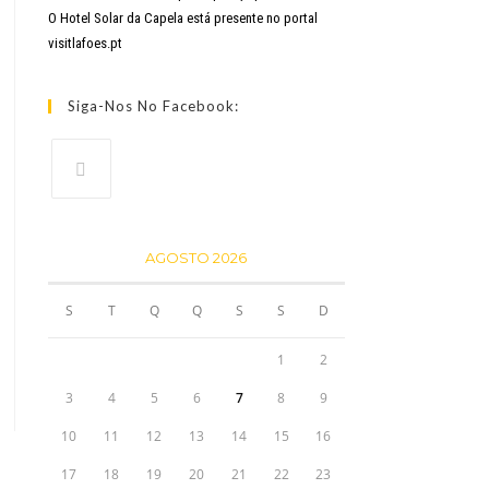
O Hotel Solar da Capela está presente no portal
visitlafoes.pt
Siga-Nos No Facebook:
AGOSTO 2026
S
T
Q
Q
S
S
D
1
2
3
4
5
6
7
8
9
10
11
12
13
14
15
16
17
18
19
20
21
22
23