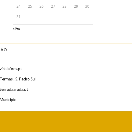
24
25
26
27
28
29
30
31
« Fev
IÃO
visitlafoes.pt
Termas . S. Pedro Sul
Serradaarada.pt
Município