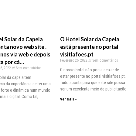
l Solar da Capela
O Hotel Solar da Capela
nta novo web site .
está presente no portal
-nos via web e depois
visitlafoes.pt
Fevereiro 26, 2022
Sem comentários
a por cá…
26, 2022
Sem comentários
O nosso hotel não podia deixar de
estar presente no portal visitlafoes.pt.
olar da capela tem
Tudo aponta para que este site possa
ia da importância de ter uma
ser um excelente meio de publicitação
 forte e dinâmica num mundo
mais digital. Como tal,
Ver mais »
»