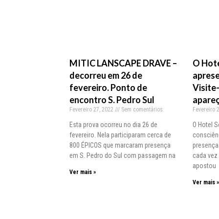
MITIC LANSCAPE DRAVE –
O Hote
decorreu em 26 de
aprese
fevereiro. Ponto de
Visite
encontro S. Pedro Sul
apareç
Fevereiro 27, 2022
Sem comentários
Fevereiro 
Esta prova ocorreu no dia 26 de
O Hotel S
fevereiro. Nela participaram cerca de
consciênc
800 ÉPICOS que marcaram presença
presença
em S. Pedro do Sul com passagem na
cada vez 
apostou
Ver mais »
Ver mais 