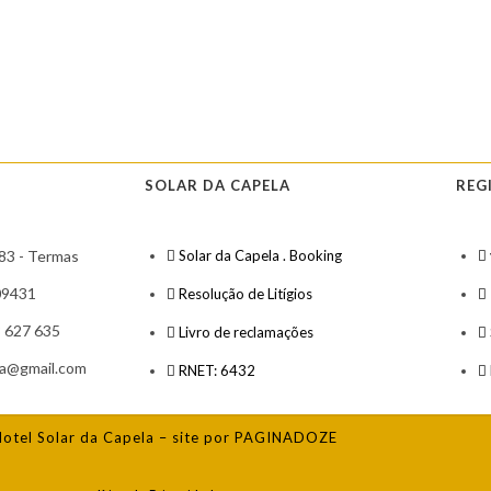
SOLAR DA CAPELA
REG
 83 - Termas
Solar da Capela . Booking
09431
Resolução de Litígios
8 627 635
Livro de reclamações
la@gmail.com
RNET: 6432
otel Solar da Capela – site por PAGINADOZE