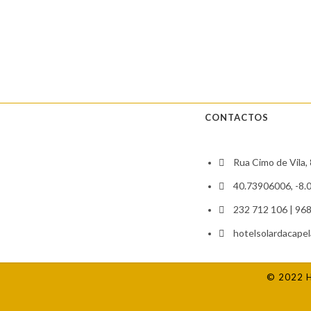
CONTACTOS
Rua Cimo de Vila,
40.73906006, -8.
232 712 106 | 96
hotelsolardacape
© 2022 H